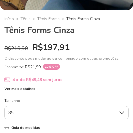
Início
>
Tênis
>
Tênis Forms
>
Tênis Forms Cinza
Tênis Forms Cinza
R$197,91
R$219,90
O desconto pode mudar ao ser combinado com outras promoções.
R$21,99
Economize:
10
% OFF
4
x de
R$49,48
sem juros
Ver mais detalhes
Tamanho
Guia de medidas