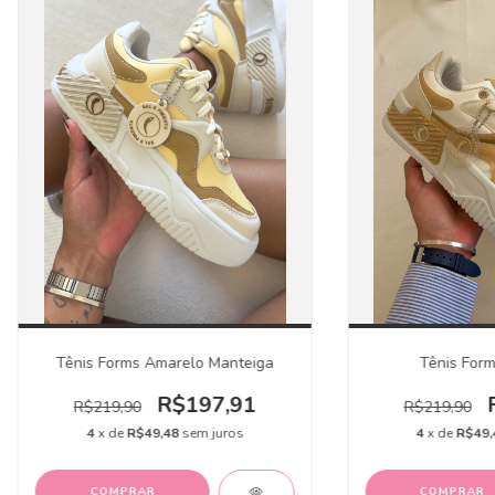
Tênis Forms Amarelo Manteiga
Tênis Form
R$197,91
R$219,90
R$219,90
4
x de
R$49,48
sem juros
4
x de
R$49,
COMPRAR
COMPRAR