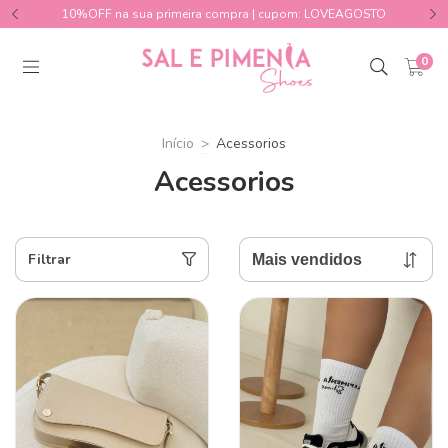
10%OFF na sua primeira compra | cupom: LOVEAGOSTO
0
Início
>
Acessorios
Acessorios
Filtrar