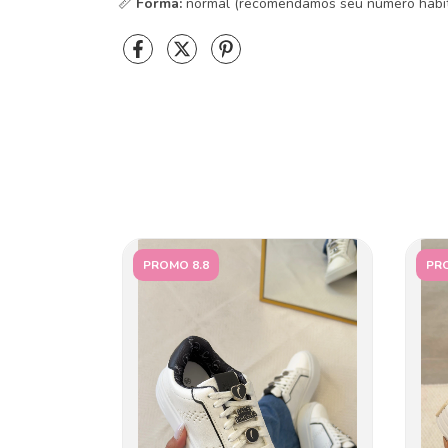
📏
Forma:
normal (recomendamos seu número habit
PROMO 8.8
PRO