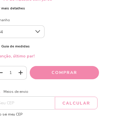
 mais detalhes
manho
Guia de medidas
enção, último par!
ALTERAR CEP
regas para o CEP:
Meios de envio
CALCULAR
 sei meu CEP