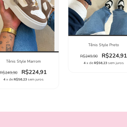
Tênis Style Preto
R$224,91
R$249,90
Tênis Style Marrom
4
x de
R$56,23
sem juros
R$224,91
R$249,90
4
x de
R$56,23
sem juros