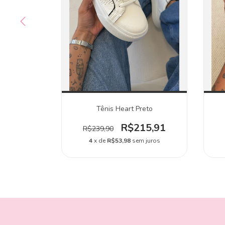
anco
Tênis Heart Preto
24,91
R$215,91
R$239,90
 juros
4
x de
R$53,98
sem juros