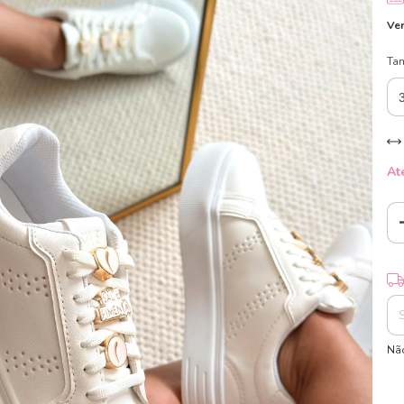
Ver
Ta
At
Ent
Não