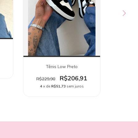
Tê
R$239,
Tênis Low Preto
4
x d
R$206,91
R$229,90
4
x de
R$51,73
sem juros