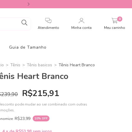
FRETE GRÁTIS para todo o Brasil e
0
Atendimento
Minha conta
Meu carrinho
Guia de Tamanho
cio
>
Tênis
>
Tênis basicos
>
Tênis Heart Branco
ênis Heart Branco
R$215,91
$239,90
desconto pode mudar ao ser combinado com outras
omoções.
R$23,99
onomize:
10
% OFF
4
x de
R$53,98
sem juros