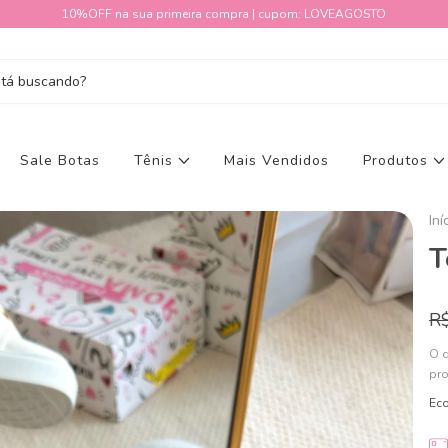
10%OFF na sua primeira compra | cupom: LOVEAGOSTO
Sale Botas
Tênis
Mais Vendidos
Produtos
Iní
T
R
O 
pr
Ec